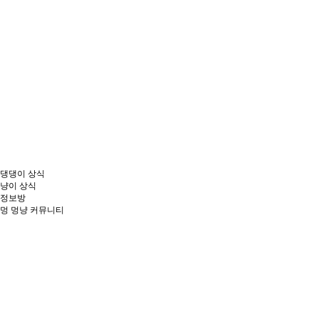
댕댕이 상식
냥이 상식
정보방
멍
멍냥 커뮤니티