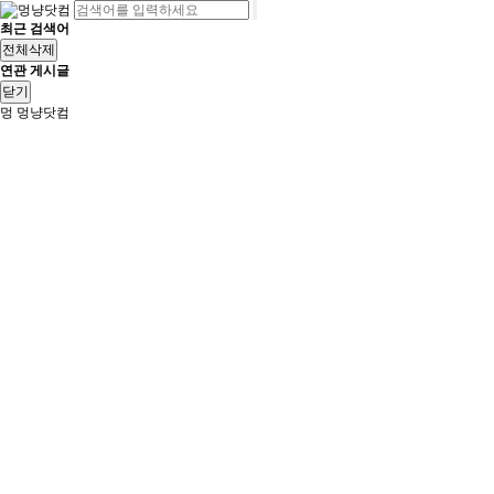
최근 검색어
전체삭제
연관 게시글
닫기
멍
멍냥닷컴