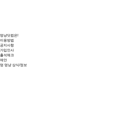
멍냥닷컴은!
이용방법
공지사항
가입인사
출석체크
제안
멍
멍냥 상식/정보