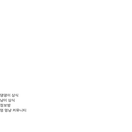
댕댕이 상식
냥이 상식
정보방
멍
멍냥 커뮤니티