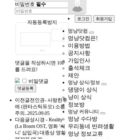
비밀번호
필수
로그인
회원가입
자동등록방지
멍냥닷컴
멍냥닷컴은!
이용방법
공지사항
가입인사
댓글을 작성하시면
10P
출석체크
를 드려요!
제안
비밀댓글
멍냥 상식/정보
댓글등록
댕댕이 상식
냥이 상식
이전글
전인권- 사랑한후
정보방
에 (판타스틱듀오) 소름
멍냥 커뮤니티
주의..
2025.09.05
멍냥 수다방
다음글
성시경 - Reality
우리동네 반려생활
(La Boum OST, 영화 '써
니' 삽입곡) 대종상 영화
멍냥 정보교류