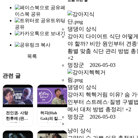
페
이스북 공유
트위터
공유
댕댕이 상식
강아지 다이어트 식단 어떻게
야 할까? 비만 원인부터 견종
황별 맞춤 식단 관리 방법 총
목록
+2
멍장군 2026-05-03
관련 글
댕댕이 상식
강아지 헥헥거림 이유? 숨 가
인부터 스트레스·질병 구별법
에서 대처 방법 총정리!
+2
전인권- 사랑
허각(Huh
멍장군 2026-05-03
한후에 (판타
Gak)의 킬링
스틱듀오) 소
보이스 라이
름주의..
브!- Hello, 나
냥이 상식
를 사랑했던
고양이 숨 가쁜 이유 총정리