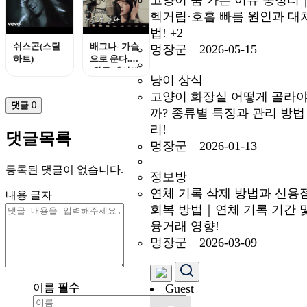
사람아, 압구
헥거림·호흡 빠름 원인과 대
정로데오..등
법!
+2
쉬스곤(스틸
배그나- 가슴
멍장군 2026-05-15
하트)
으로 운다.
(원곡 제이세
냥이 상식
라)
고양이 화장실 어떻게 골라야
댓글
0
까? 종류별 특징과 관리 방법
리!
댓글목록
멍장군 2026-01-13
등록된 댓글이 없습니다.
정보방
연체 기록 삭제 방법과 신용
내용
글자
회복 방법｜연체 기록 기간 
융거래 영향!
멍장군 2026-03-09
이름
필수
Guest