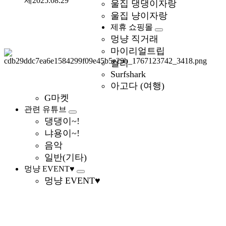
제
2025.08.29
울집 댕댕이자랑
울집 냥이자랑
제휴 쇼핑몰
멍냥 직거래
마이리얼트립
컬리
Surfshark
아고다 (여행)
G마켓
관련 유튜브
댕댕이~!
냐용이~!
음악
일반(기타)
멍냥 EVENT♥
멍냥 EVENT♥